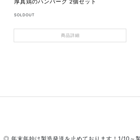
厚真鶏のハンバーグ 2個セット
SOLDOUT
商品詳細
◎ 年末年始は製造発送を止めております！1/10～